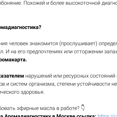
обоняние. Похожей и более высокоточной диагн
омадиагностика?
ания человек знакомится (прослушивает) опреде
л. И на его предпочтениях или отторжении запа
ромакарта.
казателем
нарушений или ресурсных состояний 
ов и систем организма, степени устойчивости н
ческого здоровья.
бовать эфирные масла в работе? 👇
а Аромадиагностику в Москве ссылка:
https://