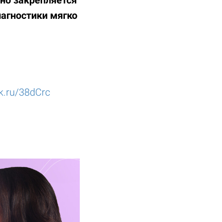
иагностики мягко
ck.ru/38dCrc