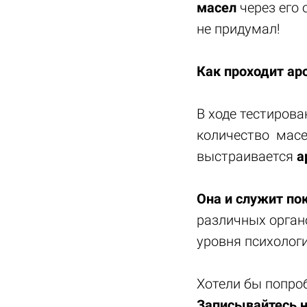
масел
через его 
не придумал!
Как проходит ар
В ходе тестиров
количество масе
выстраивается
а
Она и служит по
различных орган
уровня психологи
Хотели бы попро
Записывайтесь н