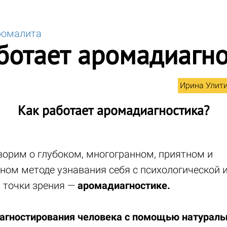
ромалита
ботает аромадиагно
Ирина Улит
Как работает аромадиагностика?
ворим о глубоком, многогранном, приятном и
ом методе узнавания себя с психологической 
 точки зрения —
аромадиагностике.
агностирования человека с помощью натурал