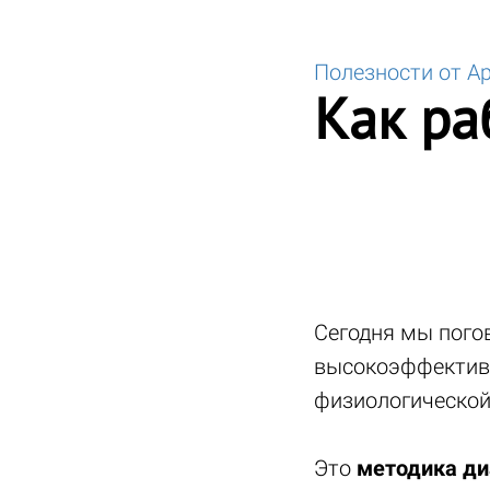
Полезности от А
Как ра
Сегодня мы пого
высокоэффективн
физиологической
Это
методика ди