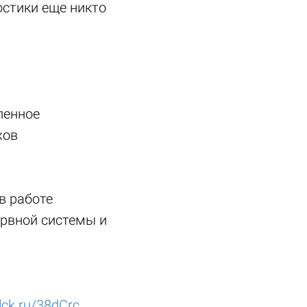
остики еще никто
ленное
хов
в работе
ервной системы и
clck.ru/38dCrc