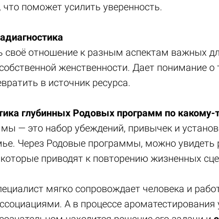
 что поможет усилить уверенность.
адиагностика
ь своё отношение к разным аспектам важных 
 собственной женственности. Дает понимание о
евратить в источник ресурса.
ика глубинных Родовых программ по какому-
мы — это набор убеждений, привычек и установ
мье. Через Родовые программы, можно увидеть
 которые приводят к повторению жизненных сце
пециалист мягко сопровождает человека и рабо
социациями. А в процессе ароматестирования 
ссознательном находится решение его задачи и
о