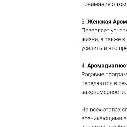
понимание о том,
3.
Женская Аром
Позволяет узнат
жизни, а также к
усилить и что пр
4.
Аромадиагност
Родовые програм
передаются в се
закономерности,
На всех этапах с
возникающими ас
интуитивно в бе