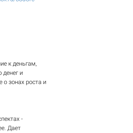
е к деньгам,
 денег и
 о зонах роста и
пектах -
ее. Дает