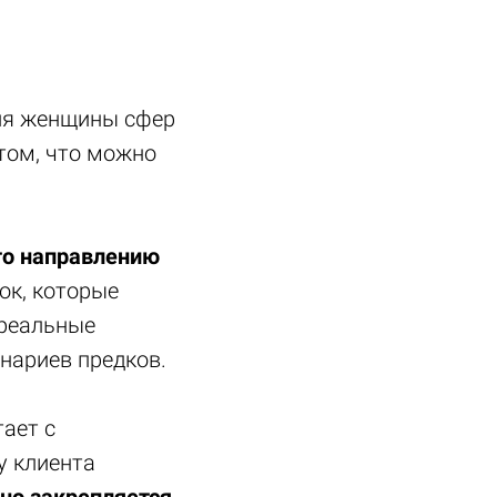
для женщины сфер
 том, что можно
то направлению
ок, которые
 реальные
нариев предков.
тает с
у клиента
но закрепляется