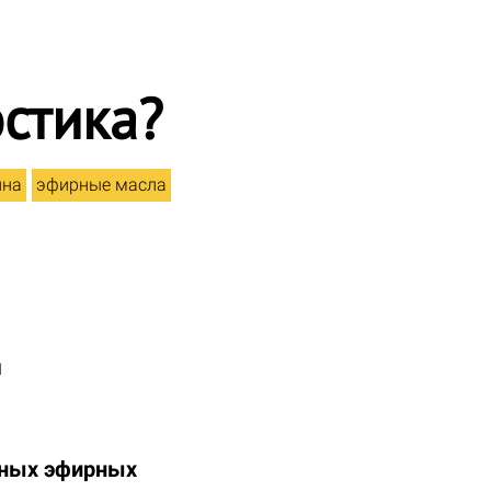
стика?
ина
эфирные масла
и
ьных эфирных