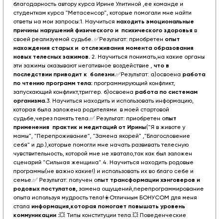
благодарность автору курса Ирине Улитиной ,ее команде и
студенткам курса "Метасенсор", которые помогали мне найти
ответы на мои запросы:
1. Научиться
находить эмоциональные
причины нарушений физического и психического здоровья
в
своей реализуемой судьбе.
✅Результат: приобретен
опыт
нахождения старых и отслеживания момента образования
новых телесных зажимов.
2. Научиться понимать,на какие органы
эти зажимы оказывают негативное воздействие ,
что в
последствии приводит к болезни.
✅Результат:
а)освоена
работа
по чтению программ тела:
программирующий конфликт,
запускающий конфликт,триггер.
б)освоена
работа по системам
организма.
3. Научиться находить и использовать информацию,
которая была заложена родителями в моей стартовой
судьбе,через память тела.
✅ Результат: приобретен о
пыт
применения практик и медитаций от Ирины
("Я в животе у
мамы", "Перепроживание", "Замена якорей" ,"Благословение
себя" и др.),которые помогли мне начать развивать телесную
чувствительность, которой мне не хватало,так как был заложен
сценарий "Сильная женщина".
4. Научиться находить родовые
программы(не важно какие!) и использовать их во благо себе и
семье.
✅ Результат: получен о
пыт трансформации хэнговеров и
родовых постулатов,
замена ощущений,перепрограммирование
опыта используя мудрость тела!
☀️Отличным БОНУСОМ для меня
стала
информация,которая помогает повышать уровень
коммуникации :
💥 Типы конституции тела.
💥 Поведенческие