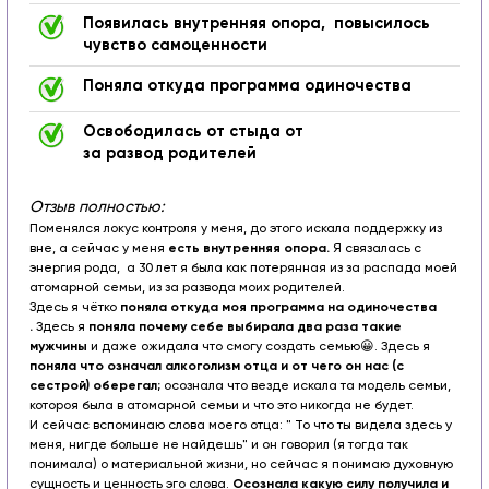
Появилась внутренняя опора, повысилось
чувство самоценности
Поняла откуда программа одиночества
Освободилась от стыда от
за развод родителей
Отзыв полностью:
Поменялся локус контроля у меня, до этого искала поддержку из
вне, а сейчас у меня
есть внутренняя опора.
Я связалась с
энергия рода, а 30 лет я была как потерянная из за распада моей
атомарной семьи, из за развода моих родителей.
Здесь я чётко
поняла откуда моя программа на одиночества
.
Здесь я
поняла почему себе выбирала два раза такие
мужчины
и даже ожидала что смогу создать семью😀. Здесь я
поняла что означал алкоголизм отца и от чего он нас (с
сестрой) оберегал;
осознала что везде искала та модель семьи,
котороя была в атомарной семьи и что это никогда не будет.
И сейчас вспоминаю слова моего отца: " То что ты видела здесь у
меня, нигде больше не найдешь" и он говорил (я тогда так
понимала) о материальной жизни, но сейчас я понимаю духовную
сущность и ценность эго слова.
Осознала какую силу получила и