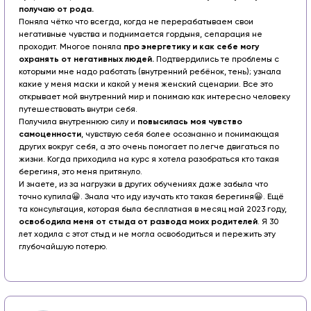
получаю от рода.
Поняла чётко что всегда, когда не перерабатываем свои
негативные чувства и поднимается гордыня, сепарация не
проходит. Многое поняла
про энергетику и как себе могу
охранять от негативных людей.
Подтвердились те проблемы с
которыми мне надо работать (внутренний ребёнок, тень); узнала
какие у меня маски и какой у меня женский сценарии. Все это
открывает мой внутренний мир и понимаю как интересно человеку
путешествовать внутри себя.
Получила внутреннюю силу и
повысилась моя чувство
самоценности
, чувствую себя более осознанно и понимающая
других вокруг себя, а это очень помогает по легче двигаться по
жизни. Когда приходила на курс я хотела разобраться кто такая
берегиня, это меня притянуло.
И знаете, из за нагрузки в других обучениях даже забыла что
точно купила😀. Знала что иду изучать кто такая берегиня😀. Ещё
та консультация, которая была бесплатная в месяц май 2023 году,
освободила меня от стыда от развода моих родителей
. Я 30
лет ходила с этот стыд и не могла освободиться и пережить эту
глубочайшую потерю.