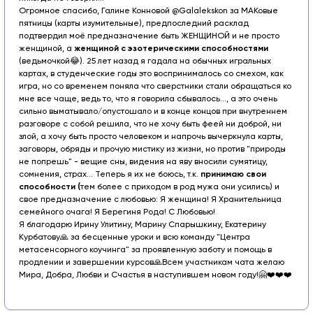
Огромное спасибо, Галине Конновой @Galalekskon за МАКовые
пятницы (карты изумительные), предпоследний расклад
подтвердил моё предназначение быть ЖЕНЩИНОЙ и не просто
женщиной, а
женщиной с эзотерическими способностями
(ведьмочкой😂). 25 лет назад я гадала на обычных игральных
картах, в студенческие годы это воспринималось со смехом, как
игра, но со временем поняла что сверстники стали обращаться ко
мне все чаще, ведь то, что я говорила сбывалось..., а это очень
сильно выматывало/опустошало и в конце концов при внутреннем
разговоре с собой решила, что не хочу быть феей ни доброй, ни
злой, а хочу быть просто человеком и напрочь вычеркнула карты,
заговоры, обряды и прочую мистику из жизни, но против "природы
не попрешь" - вещие сны, видения на яву вносили сумятицу,
сомнения, страх... Теперь я их не боюсь, т.к.
принимаю свои
способности (
тем более с приходом в род мужа они усились) и
свое предназначение с любовью: Я женщина! Я Хранительница
семейного очага! Я Берегиня Рода! С Любовью!
Я благодарю Ирину Улитину, Марину Спарышкину, Екатерину
Курбатову🙏 за бесценные уроки и всю команду "Центра
метасенсорного коучинга" за проявленную заботу и помощь в
продлении и завершении курсов🙏
Всем участникам чата желаю
Мира, Добра, Любви и Счастья в наступившем новом году!🤗❤️❤️❤️