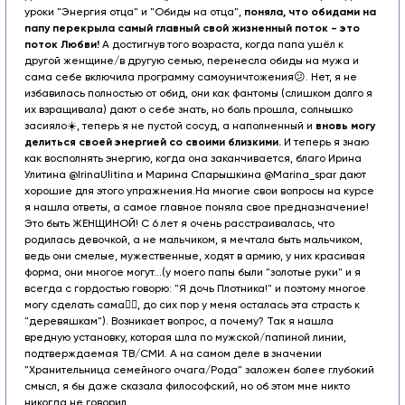
уроки "Энергия отца" и "Обиды на отца",
поняла, что обидами на
папу перекрыла самый главный свой жизненный поток - это
поток Любви!
А достигнув того возраста, когда папа ушёл к
другой женщине/в другую семью, перенесла обиды на мужа и
сама себе включила программу самоуничтожения😕. Нет, я не
избавилась полностью от обид, они как фантомы (слишком долго я
их взращивала) дают о себе знать, но боль прошла, солнышко
засияло☀️, теперь я не пустой сосуд, а наполненный и
вновь могу
делиться своей энергией со своими близкими.
И теперь я знаю
как восполнять энергию, когда она заканчивается, благо Ирина
Улитина @IrinaUlitina и Марина Спарышкина @Marina_spar дают
хорошие для этого упражнения.
На многие свои вопросы на курсе
я нашла ответы, а самое главное поняла свое предназначение!
Это быть ЖЕНЩИНОЙ! С 6 лет я очень расстраивалась, что
родилась девочкой, а не мальчиком, я мечтала быть мальчиком,
ведь они смелые, мужественные, ходят в армию, у них красивая
форма, они многое могут...(у моего папы были "золотые руки" и я
всегда с гордостью говорю: "Я дочь Плотника!" и поэтому многое
могу сделать сама🤦‍♀️, до сих пор у меня осталась эта страсть к
"деревяшкам"). Возникает вопрос, а почему? Так я нашла
вредную установку, которая шла по мужской/папиной линии,
подтверждаемая ТВ/СМИ. А на самом деле в значении
"Хранительница семейного очага/Рода" заложен более глубокий
смысл, я бы даже сказала философский, но об этом мне никто
никогда не говорил...