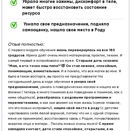
Убрала многие зажимы, дискомфорт в теле,
может быстро восстановить состояние
ресурса
Узнала свое предназначение, подняла
самооценку, нашла свое место в Роду
Отзыв полностью:
С первого модуля обучения
жизнь перевернулась на все 180
градусов.
Ирина даёт очень много материалов, практик, техник. И
самый первый я испробовала на муже.
Старшая дочь сказала:
"Мам, а это точно наш папа?"🤣 Он стал нежнее, спокойным,
понимающим, внимательным.
И я поняла, что вся магия во мне. Я
была в таком восторге, вы просто не представляете! На
сегодняшний день в ходе обучения
я узнала своё
предназначение,
узнала о поведенческих масках и нашла их в
близких ( теперь я много понимаю в их поведении и понимаю, как с
ними общаться),
разобралась с родовыми программами и
переплетениями
, и как они влияют на мою жизнь (самое главное,
что это можно исправить!),
нашла своё место в роду
(с детства
чувствовала себя белой вороной, потому что ни с одной стороны
меня не принимали), восстановила связь с Родом, почувствовала
энергию отца и матери... Писать можно очень много!
С мужем
наладила контакт, дети стали спокойнее, открытыми, я их