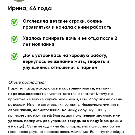
Ирина, 44 года
Отследила детские страхи, боязнь
проявляться и начала с ними работать
Удалось помирить дочь и её отца после 2
лет молчания
Дочь устроилась на хорошую работу,
вернулось ее желание жить, творить и
улучшились отношения с парнем
Отзыв полностью:
Пару лет назад
находилась в состоянии маяты, метания,
нереализованности
, чувства чего то не хватает.
К тому же
прожитые не лёгкие судьбы моей мамы, тёти, бабушки не очень
радовали. Мне не хотелось их повторять.
Исключала мужчин в
своей жизни
, насмотревшись на маму, бабушку... Пишу
прямо,честно извините🙏
Благодаря полученным знаниям, мне
удалось помирить две упрямые твердыни в Роду (мою дочь и
её отца)
. Связь между ними была нарушена полностью. Более
года, около двух лет продолжалось молчание. Были жуткие обиды,