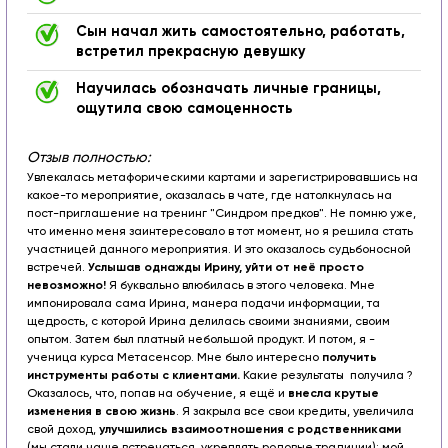
Cын начал жить самостоятельно, работать,
встретил прекрасную девушку
Научилась обозначать личные границы,
ощутила свою самоценность
Отзыв полностью:
Увлекалась метафорическими картами и зарегистрировавшись на
какое-то мероприятие, оказалась в чате, где натолкнулась на
пост-приглашение на тренинг "Синдром предков". Не помню уже,
что именно меня заинтересовало в тот момент, но я решила стать
участницей данного мероприятия. И это оказалось судьбоносной
встречей.
Услышав однажды Ирину, уйти от неё просто
невозможно!
Я буквально влюбилась в этого человека. Мне
импонировала сама Ирина, манера подачи информации, та
щедрость, с которой Ирина делилась своими знаниями, своим
опытом. Затем был платный небольшой продукт. И потом, я -
ученица курса Метасенсор. Мне было интересно
получить
инструменты работы с клиентами.
Какие результаты получила ?
Оказалось, что, попав на обучение, я ещё и
внесла крутые
изменения в свою жизнь
. Я закрыла все свои кредиты, увеличила
свой доход,
улучшились взаимоотношения с родственниками