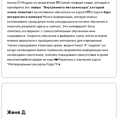
маски.
💥 Модуль по энергетике.
❗️❗️❗️Самый главный навык ,который я
приобрела это
навык "Внутреннего метасенсора",который
очень помогает
качественно обучаться на курсе!!!❗️❗️❗️
О курсе:
Курс
интересен и полезен!
Много информации, которую можно
использовать сразу,даже если находишься в начале обучения и
получать результат здесь и сейчас. Это мотивирует! Хочу
отметить,что вариант с самостоятельным обучением мне
понравился. Скорость обучения я выбирала сама, могла в любой
момент вернуться к пройденному материалу для повторения!
Также порадовала структура урока: видео+текст. Я "аудиал",но
когда необходима более глубинная проработка информации мне
необходимо прочтение, поэтому порадовало присутствие в уроке
конспектов!
Благодарю за курс!❤️
Перехожу к изучения курса
"Материальные ресурсы Рода"!!!☀️
Женя Д.