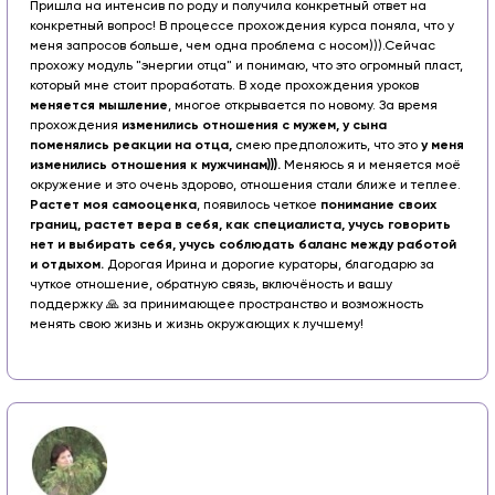
Пришла на интенсив по роду и получила конкретный ответ на
конкретный вопрос! В процессе прохождения курса поняла, что у
меня запросов больше, чем одна проблема с носом))).
Сейчас
прохожу модуль "энергии отца" и понимаю, что это огромный пласт,
который мне стоит проработать. В ходе прохождения уроков
меняется мышление
, многое открывается по новому. За время
прохождения
изменились отношения с мужем, у сына
поменялись реакции на отца,
смею предположить, что это
у меня
изменились отношения к мужчинам))).
Меняюсь я и меняется моё
окружение и это очень здорово, отношения стали ближе и теплее.
Растет моя самооценка
, появилось четкое
понимание своих
границ, растет вера в себя, как специалиста,
учусь говорить
нет и выбирать себя, учусь соблюдать баланс между работой
и отдыхом.
Дорогая Ирина и дорогие кураторы, благодарю за
чуткое отношение, обратную связь, включёность и вашу
поддержку 🙏 за принимающее пространство и возможность
менять свою жизнь и жизнь окружающих к лучшему!