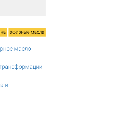
ина
эфирные масла
ирное масло
 трансформации
а и