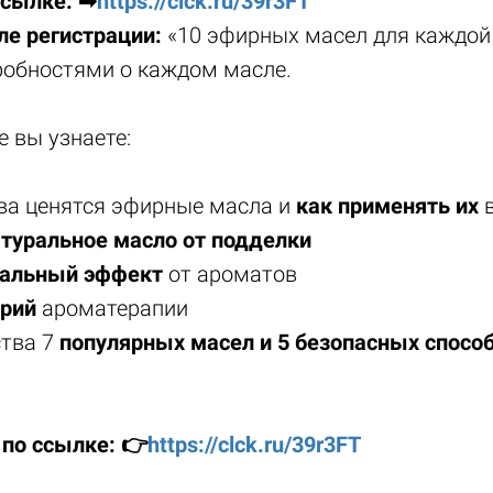
ссылке: ➡
https://clck.ru/39r3FT
ле регистрации:
«10 эфирных масел для каждо
робностями о каждом масле.
 вы узнаете:
тва ценятся эфирные масла и
как применять их
в
атуральное масло от подделки
альный эффект
от ароматов
арий
ароматерапии
ства 7
популярных масел и 5 безопасных спосо
 по ссылке: 👉
https://clck.ru/39r3FT