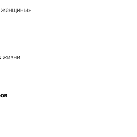
й женщины»
 жизни
бов