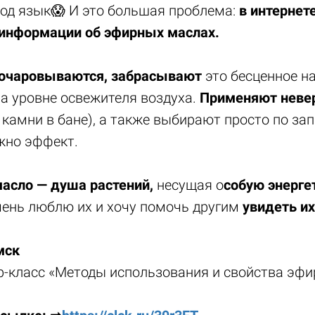
под язык😱 И это большая проблема:
в интернет
 информации об эфирных маслах.
очаровываются, забрасывают
это бесценное н
на уровне освежителя воздуха.
Применяют неве
 камни в бане), а также выбирают просто по зап
жно эффект.
асло — душа растений,
несущая о
собую энерге
очень люблю их и хочу помочь другим
увидеть и
мск
-класс «Методы использования и свойства эфи