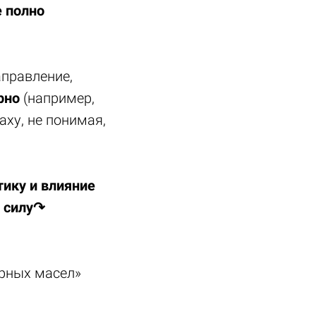
е полно
аправление,
рно
(например,
аху, не понимая,
тику и влияние
х силу↷
рных масел»