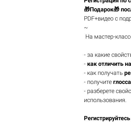
Регистрация по 
🎁Подарок🎁 пос
PDF+видео с под
~
На мастер-классе
- за какие свойс
-
как отличить н
- как получать
ре
- получите
глосс
- разберете свой
использования.
Регистрируйтесь