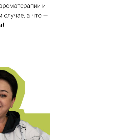
 ароматерапии и
м случае, а что —
ы!