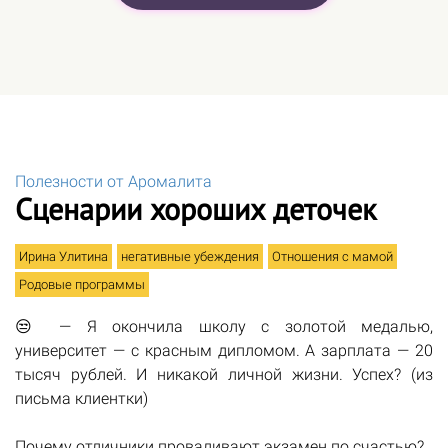
Полезности от Аромалита
Сценарии хороших деточек
Ирина Улитина
негативные убеждения
Отношения с мамой
Родовые программы
😒 — Я окончила школу с золотой медалью,
университет — с красным дипломом. А зарплата — 20
тысяч рублей. И никакой личной жизни. Успех? (из
письма клиентки)
Почему отличники проваливают экзамен по счастью?