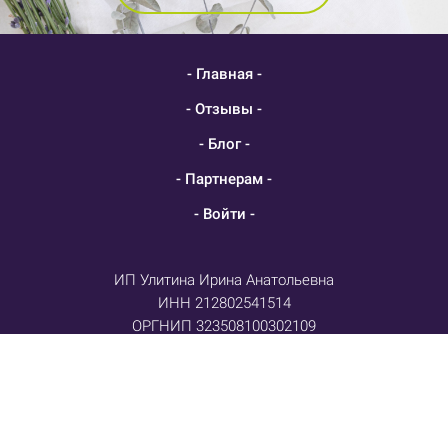
- Главная -
- Отзывы -
- Блог -
- Партнерам -
- Войти -
ИП Улитина Ирина Анатольевна
ИНН 212802541514
ОРГНИП 323508100302109
Лицензия
на осуществление образовательной
деятельности № Л035-01255-50/01134139
Договор-оферта
Политика конфиденциальности