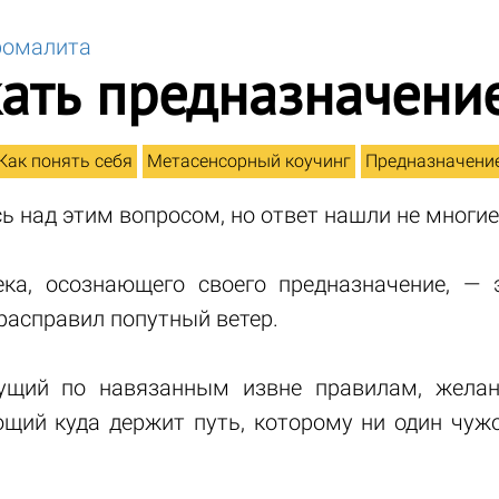
ромалита
кать предназначени
Как понять себя
Метасенсорный коучинг
Предназначени
ь над этим вопросом, но ответ нашли не многие
ка, осознающего своего предназначение, — э
расправил попутный ветер.
ущий по навязанным извне правилам, жела
ющий куда держит путь, которому ни один чужо