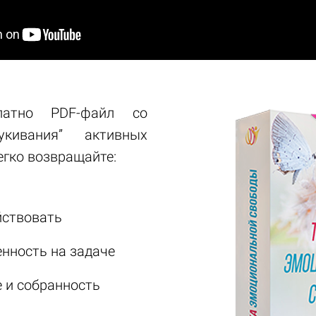
латно PDF-файл со
укивания” активных
легко возвращайте:
йствовать
нность на задаче
 и собранность