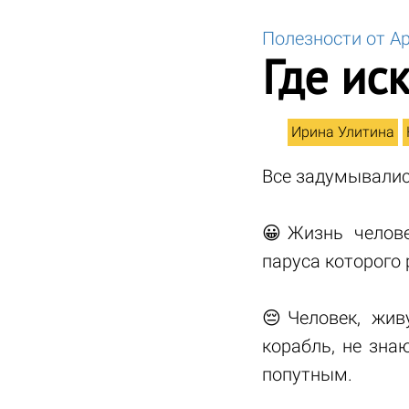
Полезности от А
Где ис
Ирина Улитина
Все задумывалис
😀Жизнь челове
паруса которого 
😔Человек, жив
корабль, не зна
попутным.