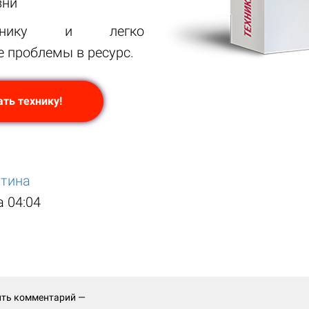
зни
хнику и легко
 проблемы в ресурс.
ть технику!
итина
а 04:04
ить комментарий —