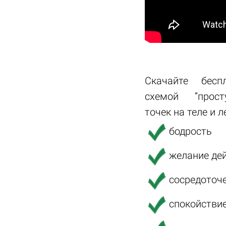
Скачайте бесп
схемой “прост
точек на теле и 
бодрость
желание де
сосредоточе
спокойствие