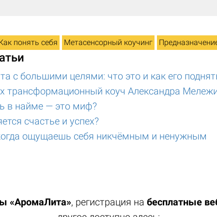
Как понять себя
Метасенсорный коучинг
Предназначени
атьи
та с большими целями: что это и как его поднят
тях трансформационный коуч Александра Мележ
ь в найме — это миф?
ется счастье и успех?
 когда ощущаешь себя никчёмным и ненужным
лы «АромаЛита»
, регистрация на
бесплатные в