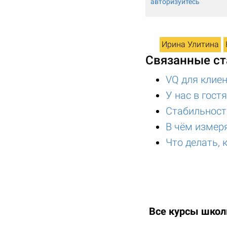
авторизуйтесь
Ирина Улитина
Связанные ст
VQ для клиен
У нас в гос
Стабильност
В чём измеря
Что делать,
Все курсы шко