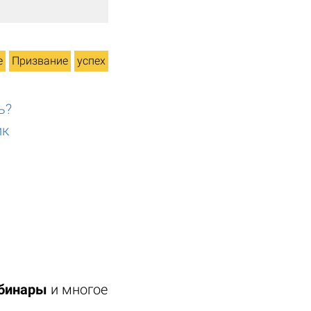
е
Призвание
успех
ь?
ик
ебинары
и многое