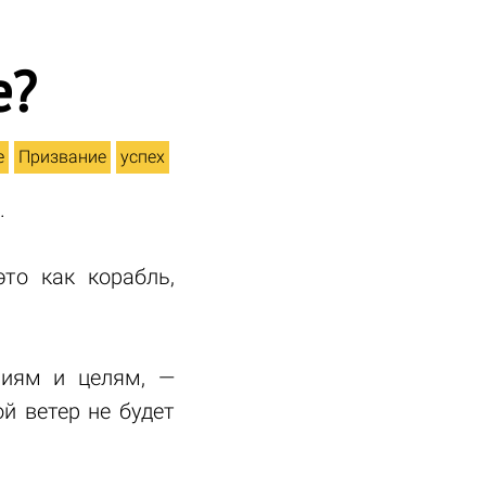
е?
е
Призвание
успех
.
то как корабль,
ниям и целям, —
й ветер не будет