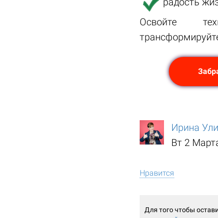
радость жи
Освойте те
трансформируйте
Забра
Ирина Ул
Вт 2 Март
Нравится
Для того чтобы остав