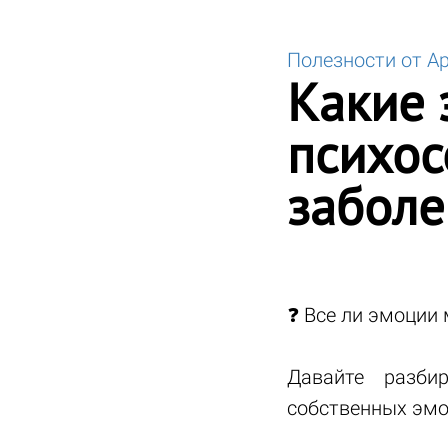
Полезности от А
Какие 
психос
заболе
❓ Все ли эмоции 
Давайте разби
собственных эмо