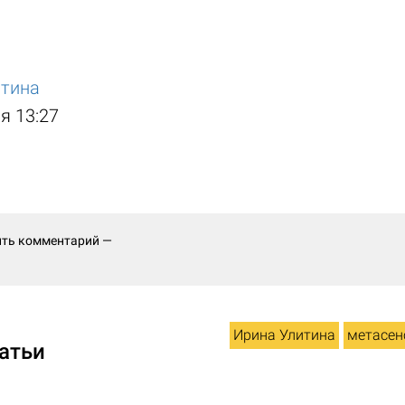
итина
я 13:27
ить комментарий —
Ирина Улитина
метасен
атьи