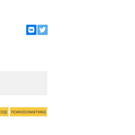
сор
психосоматика