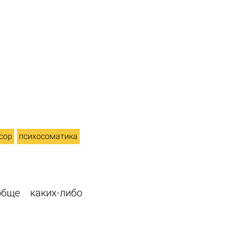
сор
психосоматика
бще каких-либо