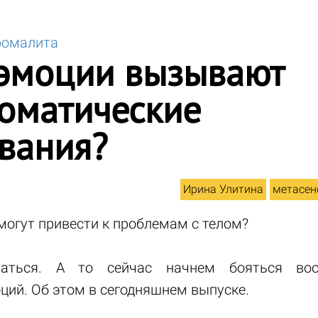
ромалита
эмоции вызывают
оматические
вания?
Ирина Улитина
метасен
могут привести к проблемам с телом?
раться. А то сейчас начнем бояться воо
ций. Об этом в сегодняшнем выпуске.