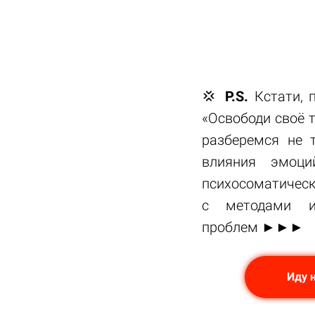
💢
P.S.
Кстати, п
«Освободи своё 
разберемся не 
влияния эмоци
психосоматическ
с методами и
проблем ►►►
Иду н