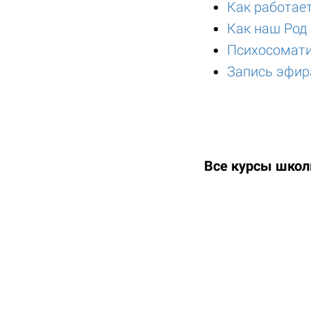
Как работае
Как наш Род
Психосомати
Запись эфира
Все курсы шко