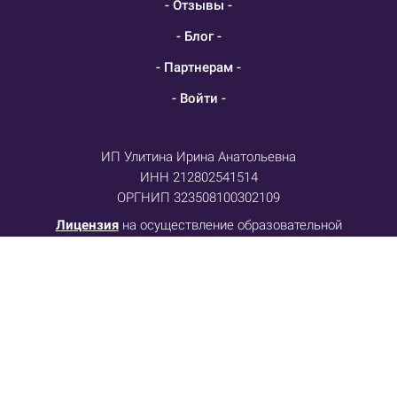
- Отзывы -
- Блог -
- Партнерам -
- Войти -
ИП Улитина Ирина Анатольевна
ИНН 212802541514
ОРГНИП 323508100302109
Лицензия
на осуществление образовательной
деятельности № Л035-01255-50/01134139
Договор-оферта
Политика конфиденциальности
Отказ от ответственности
Телефон: +79055518485
E-mail: info@metasesor.ru