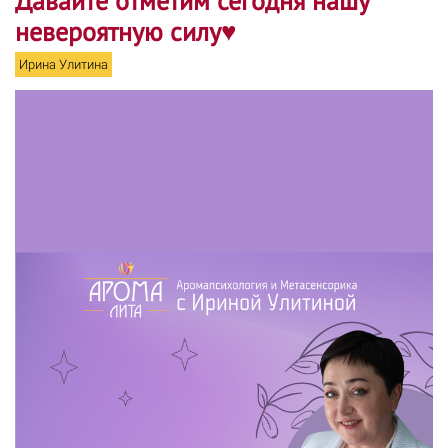
Давайте отметим сегодня нашу
невероятную силу♥
Ирина Улитина