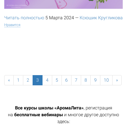
Читать полностью
5 Марта 2024
—
Ксюшик Кругликова
Нравится
«
1
2
3
4
5
6
7
8
9
10
»
Все курсы школы «АромаЛита»
, регистрация
на
бесплатные вебинары
и многое другое доступно
здесь: