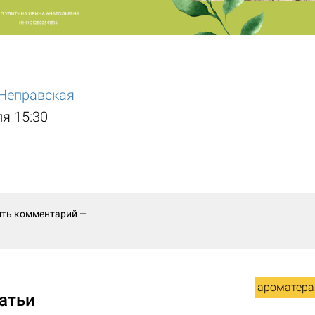
Неправская
ля 15:30
ить комментарий —
ароматера
атьи