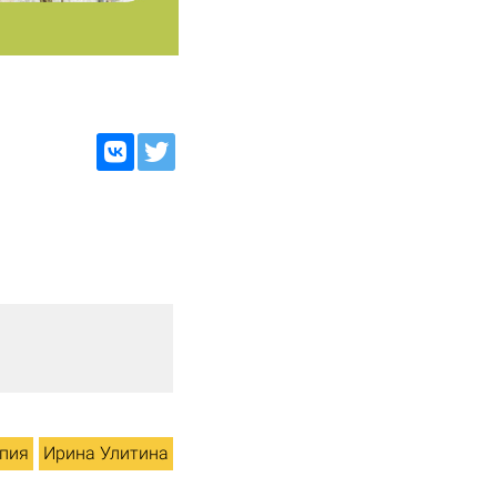
пия
Ирина Улитина