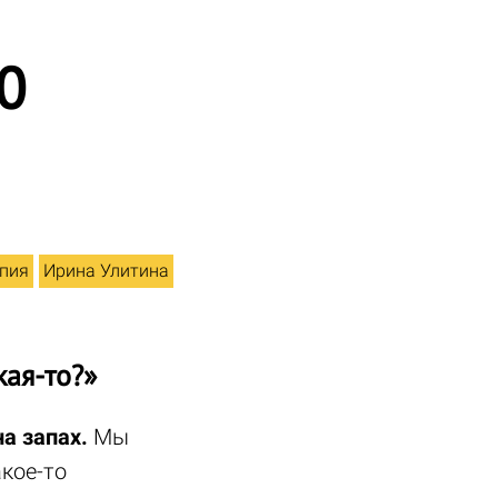
0
пия
Ирина Улитина
кая-то?»
а запах.
Мы
акое-то