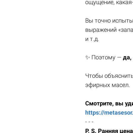
ощущение, какая
Вы точно испыты
выражений «запа
и т.д.
✨ Поэтому —
да,
Чтобы объяснить
эфирных масел.
Смотрите, вы уд
https://metasesor
- - -
P. S. Ранняя цена