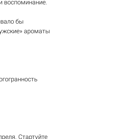
ли воспоминание.
овало бы
мужские» ароматы
огогранность
реля. Стартуйте