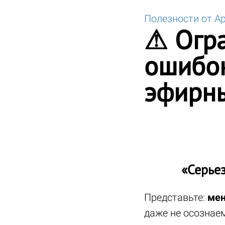
Полезности от А
⚠ Огра
ошибок
эфирны
«Серьез
Представьте:
мен
даже не осознаем