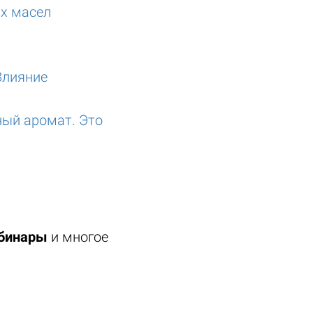
ых масел
Влияние
ный аромат. Это
ебинары
и многое