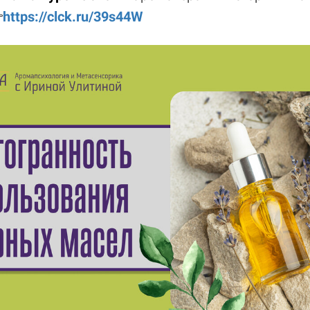

https://clck.ru/39s44W