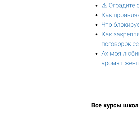
⚠ Оградите 
Как проявля
Что блокируе
Как закрепл
поговорок се
Ах моя люби
аромат жен
Все курсы шко