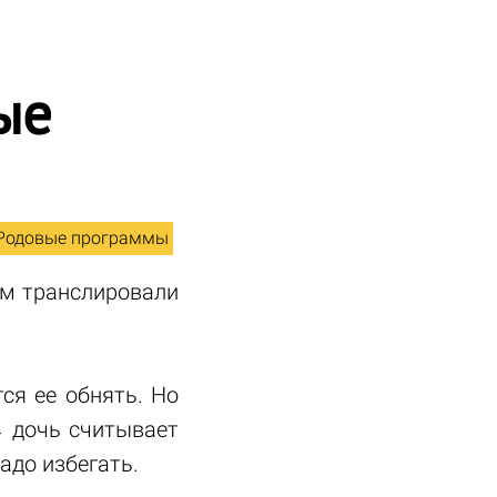
ые
Родовые программы
ам транслировали
ся ее обнять. Но
→ дочь считывает
адо избегать.