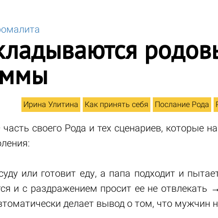
ромалита
кладываются родов
аммы
Ирина Улитина
Как принять себя
Послание Рода
 часть своего Рода и тех сценариев, которые н
ления:
уду или готовит еду, а папа подходит и пытает
ся и с раздражением просит ее не отвлекать 
томатически делает вывод о том, что мужчин н