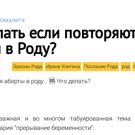
ромалита
лать если повторяю
 в Роду?
Законы Рода
Ирина Улитина
Послание Рода
род
 аборты в роду… 🆘 Что делать?
 важная и во многом табуированная тема:
нария “прерывание беременности”.