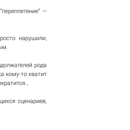
“переплетение” —
росто нарушили,
ым.
одолжателей рода
ка кому-то хватит
рекратится…
щихся сценариев,