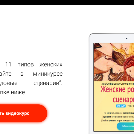
 11 типов женских
найте в миникурсе
довые сценарии”.
опке ниже
ть видеокурс