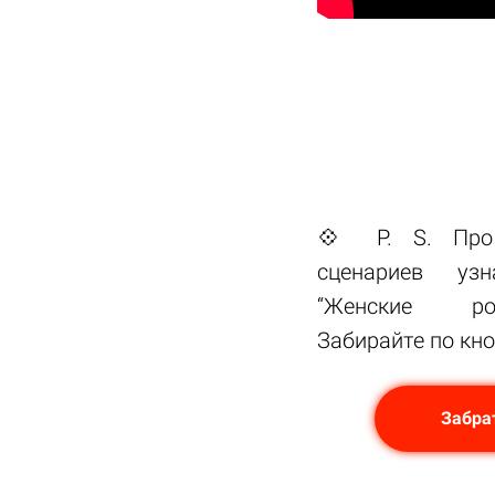
💠 P. S. Про
сценариев уз
“Женские ро
Забирайте по кн
Забра