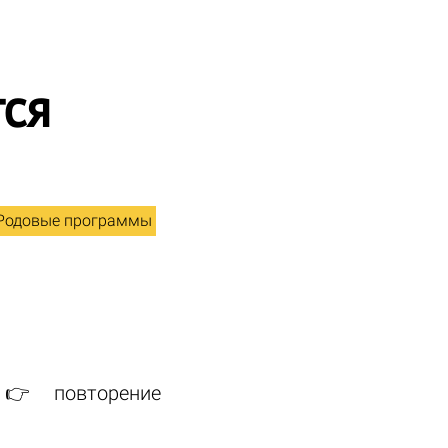
тся
Родовые программы
 👉 повторение