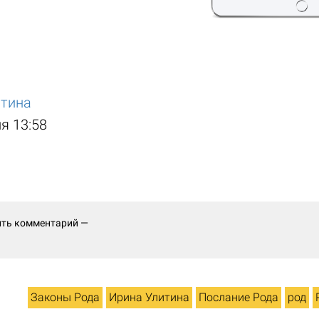
итина
я 13:58
ить комментарий —
Законы Рода
Ирина Улитина
Послание Рода
род