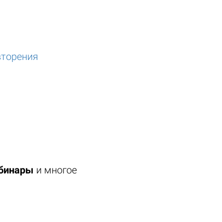
вторения
ебинары
и многое