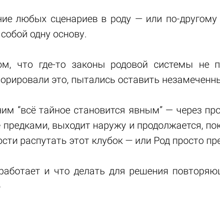
ие любых сценариев в роду — или по-другому 
 собой одну основу.
м, что где-то законы родовой системы не п
гнорировали это, пытались оставить незамеченн
ним “всё тайное становится явным” — через пр
 предками, выходит наружу и продолжается, по
сти распутать этот клубок — или Род просто п
работает и что делать для решения повторяю
о