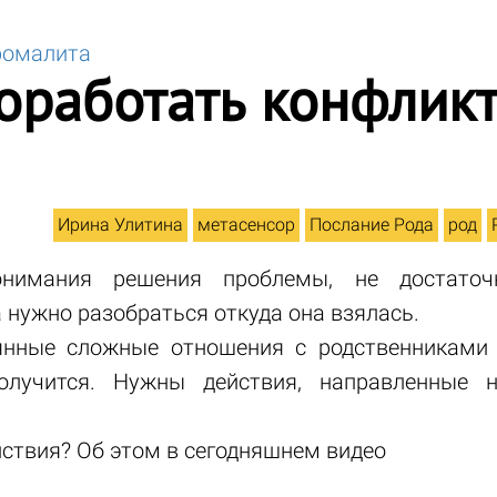
ромалита
оработать конфликт
Ирина Улитина
метасенсор
Послание Рода
род
онимания решения проблемы, не достато
 нужно разобраться откуда она взялась.
янные сложные отношения с родственниками
лучится. Нужны действия, направленные 
йствия? Об этом в сегодняшнем видео