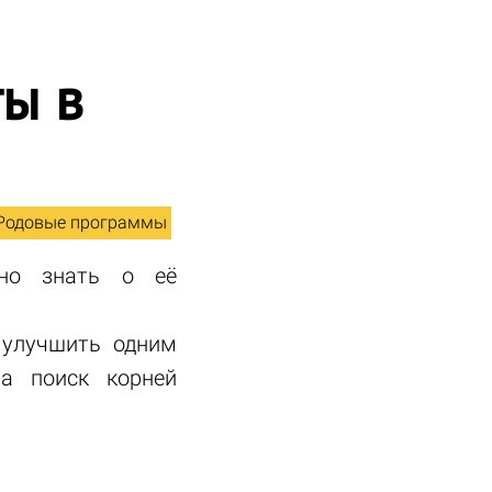
ы в
Родовые программы
чно знать о её
 улучшить одним
на поиск корней