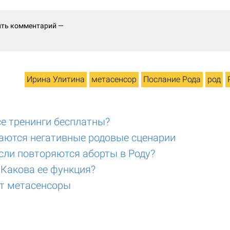
ить комментарий —
Ирина Улитина
метасенсор
Послание Рода
род
се тренинги бесплатны?
аются негативные родовые сценарии
сли повторяются аборты в Роду?
 Какова ее функция?
т метасенсоры