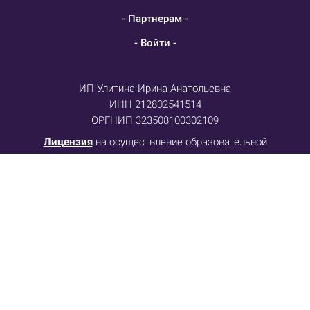
- Партнерам -
- Войти -
ИП Улитина Ирина Анатольевна
ИНН 212802541514
ОРГНИП 323508100302109
Лицензия
на осуществление образовательной
деятельности № Л035-01255-50/01134139
Договор-оферта
Политика конфиденциальности
Отказ от ответственности
Телефон: +79055518485
E-mail: info@metasesor.ru