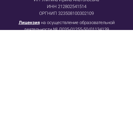
ИНН 212802541514
ОРГНИП 323508100302109
Лицензия
на осуществление образовательной
деятельности № Л035-01255-50/01134139
Договор-оферта
Политика конфиденциальности
Отказ от ответственности
Телефон: +79055518485
E-mail: info@metasesor.ru
Заполняя форму при регистрации на любое мероприятие Центра Метасенсорного
коучинга или при вводе данных при покупке какого-либо продукта, в т.ч. при оплате
продукта, вы подтверждаете факт ознакомления и безоговорочного согласия с
условиями
Договором оферты
,
Политики конфиденциальности
, даете
Согласие на
обработку
персональных данных и
Согласие на рассылку
, в т.ч. рекламных материалов.