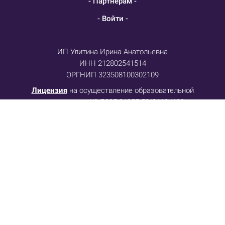
- Партнерам -
- Войти -
ИП Улитина Ирина Анатольевна
ИНН 212802541514
ОРГНИП 323508100302109
Лицензия
на осуществление образовательной
деятельности № Л035-01255-50/01134139
Договор-оферта
Политика конфиденциальности
Отказ от ответственности
Телефон: +79055518485
E-mail: info@metasesor.ru