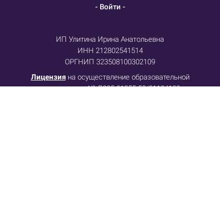
- Войти -
ИП Улитина Ирина Анатольевна
ИНН 212802541514
ОРГНИП 323508100302109
Лицензия
на осуществление образовательной
деятельности № Л035-01255-50/01134139
Договор-оферта
Политика конфиденциальности
Отказ от ответственности
Телефон: +79055518485
E-mail: info@metasesor.ru
Заполняя форму при регистрации на любое мероприятие Центра Метасенсорного
коучинга или при вводе данных при покупке какого-либо продукта, в т.ч. при оплате